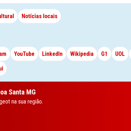
ltural
Notícias locais
ram
YouTube
LinkedIn
Wikipedia
G1
UOL
ui
goa Santa MG
eot na sua região.