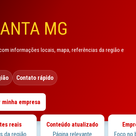
SANTA MG
om informações locais, mapa, referências da região e
gião
Contato rápido
r minha empresa
tes reais
Conteúdo atualizado
Empre
s da região
Página relevante
Foco no 