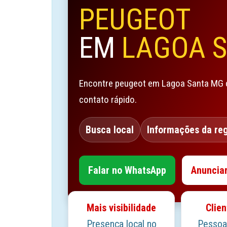
PEUGEOT
EM
LAGOA 
Encontre peugeot em Lagoa Santa MG c
contato rápido.
Busca local
Informações da re
Falar no WhatsApp
Anuncia
Mais visibilidade
Clien
Presença local no
Pessoa