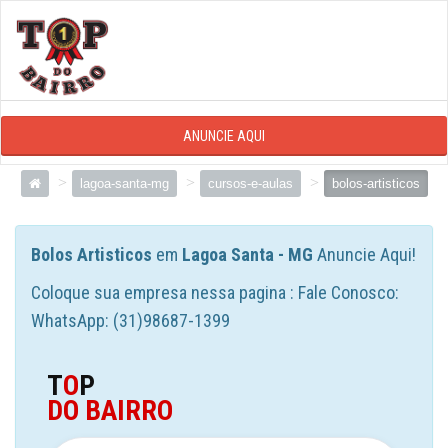
ANUNCIE AQUI
lagoa-santa-mg
cursos-e-aulas
bolos-artisticos
Bolos Artisticos
em
Lagoa Santa - MG
Anuncie Aqui!
Coloque sua empresa nessa pagina : Fale Conosco:
WhatsApp: (31)98687-1399
T
O
P
DO BAIRRO