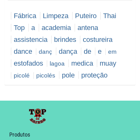
Concertinas em Lagoa Santa, Cerca
Fábrica
Limpeza
Puteiro
Thai
Concertina em Lagoa Santa, preço-
Top
a
academia
antena
concertina-em-Lagoa Santa, concertina-
cortante-perfurante-em-Lagoa Santa,
assistencia
brindes
costureira
CONCERTINA-Lagoa Santa-MG, fábrica-
dance
dança
de
e
danç
em
concertina-em-Langoa Santa , concertina,
estofados
medica
muay
lagoa
concertinas em Lagoa Santa
pole
proteção
picolé
picolés
veicular
seco
sofa
santa
Produtos