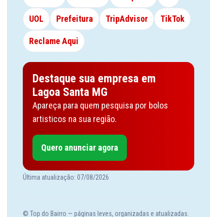
UOL
Prefeitura
TripAdvisor
TikTok
Reclame Aqui
Destaque sua empresa em
Lagoa Santa MG
Apareça para quem pesquisa por bolos
artisticos na sua região.
Quero anunciar agora
Última atualização: 07/08/2026
© Top do Bairro — páginas leves, organizadas e atualizadas.