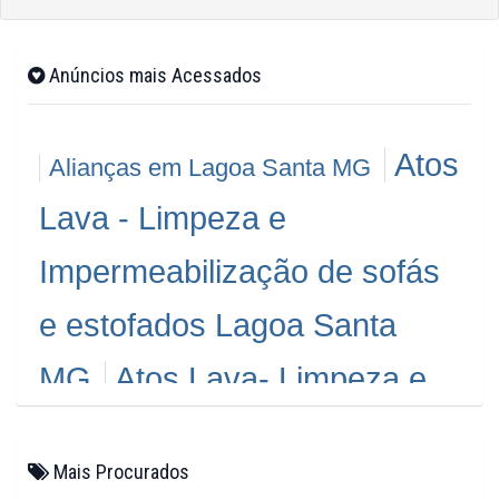
Anúncios mais Acessados
Atos
Alianças em Lagoa Santa MG
Lava - Limpeza e
Impermeabilização de sofás
e estofados Lagoa Santa
MG
Atos Lava- Limpeza e
Impermeabilização de sofás
Mais Procurados
e estofados Ibirité MG